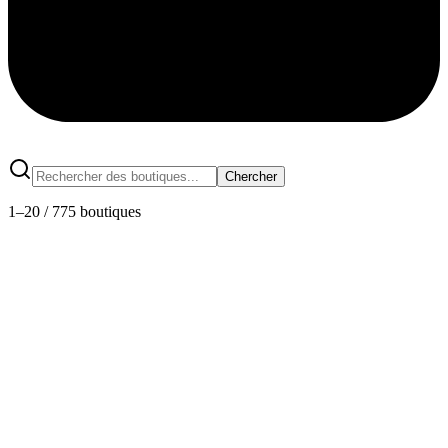
Chercher
1
–
20
/
775
boutiques
Chez MELAINE
Fénerive-Est
·
Madagascar
4.5
Note
99
produits