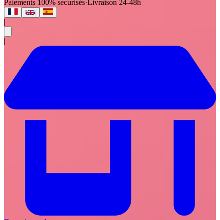
Paiements 100% sécurisés
·
Livraison 24-48h
|
|