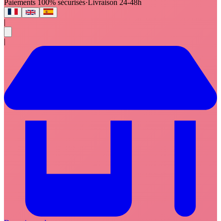
Paiements 100% sécurisés
·
Livraison 24-48h
|
|