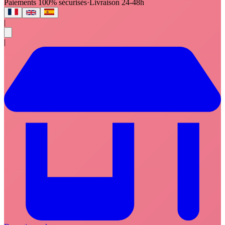
Paiements 100% sécurisés
·
Livraison 24-48h
|
|