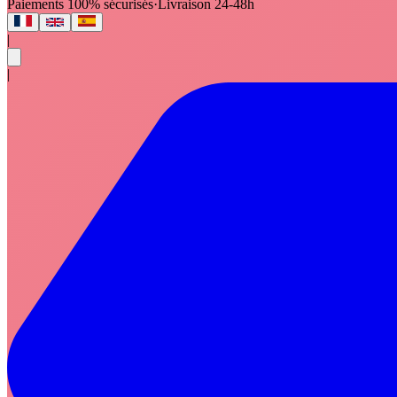
Paiements 100% sécurisés
·
Livraison 24-48h
|
|