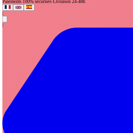
Paiements 100% sécurisés
·
Livraison 24-48h
|
|