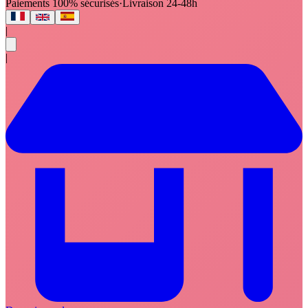
Paiements 100% sécurisés
·
Livraison 24-48h
|
|