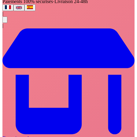
Paiements 100% sécurisés
·
Livraison 24-48h
|
|