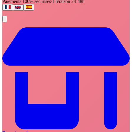
Paiements 100% sécurisés
·
Livraison 24-48h
|
|