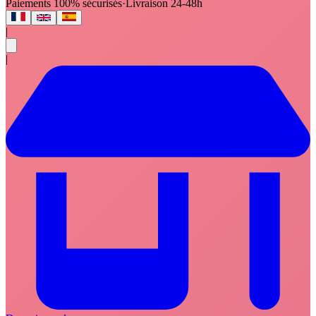
Paiements 100% sécurisés
·
Livraison 24-48h
|
|