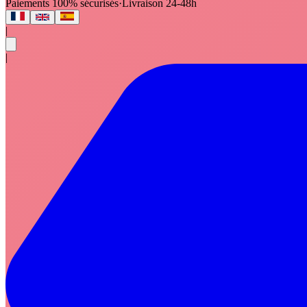
Paiements 100% sécurisés
·
Livraison 24-48h
|
|