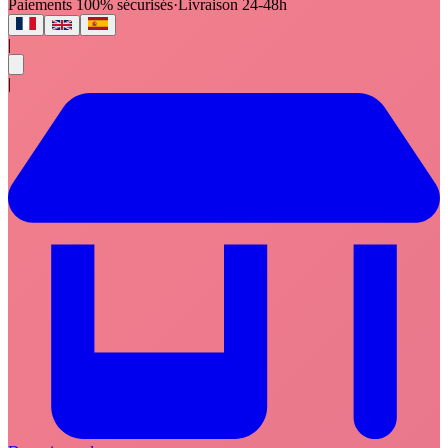
Paiements 100% sécurisés
·
Livraison 24-48h
|
|