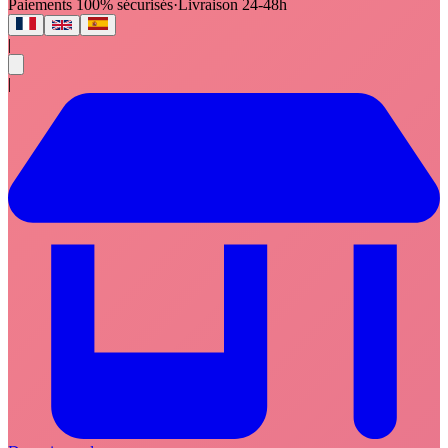
Paiements 100% sécurisés
·
Livraison 24-48h
|
|