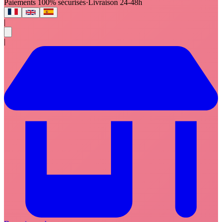
Paiements 100% sécurisés
·
Livraison 24-48h
|
|