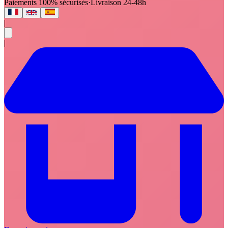
Paiements 100% sécurisés
·
Livraison 24-48h
|
|