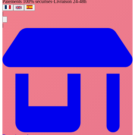
Paiements 100% sécurisés
·
Livraison 24-48h
|
|