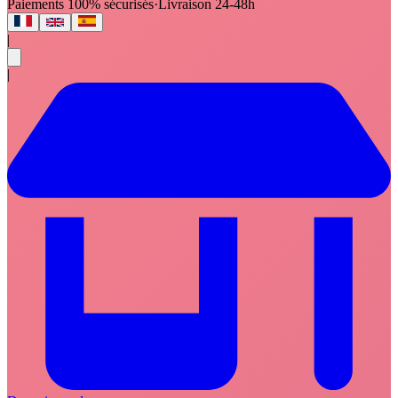
Paiements 100% sécurisés
·
Livraison 24-48h
|
|