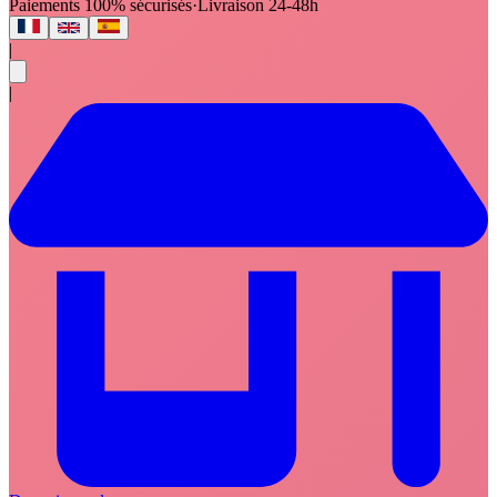
Paiements 100% sécurisés
·
Livraison 24-48h
|
|