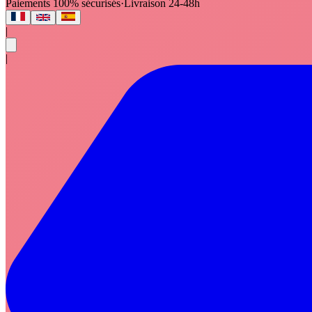
Paiements 100% sécurisés
·
Livraison 24-48h
|
|