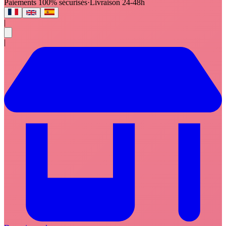
Paiements 100% sécurisés
·
Livraison 24-48h
|
|