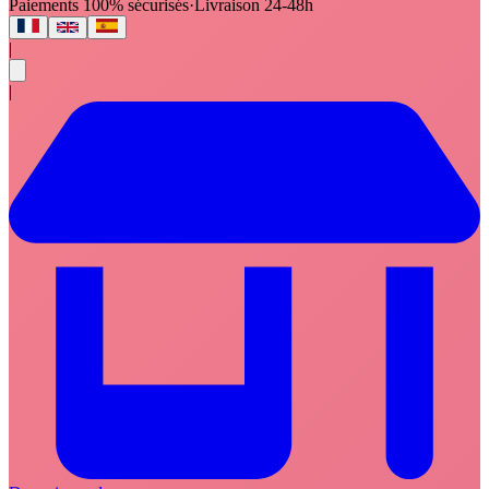
Paiements 100% sécurisés
·
Livraison 24-48h
|
|