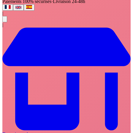
Paiements 100% sécurisés
·
Livraison 24-48h
|
|