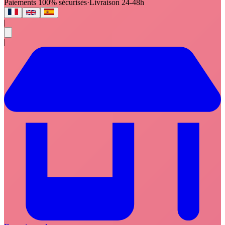
Paiements 100% sécurisés
·
Livraison 24-48h
|
|