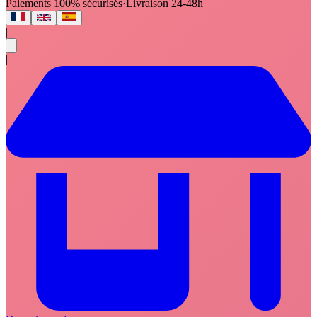
Paiements 100% sécurisés
·
Livraison 24-48h
|
|