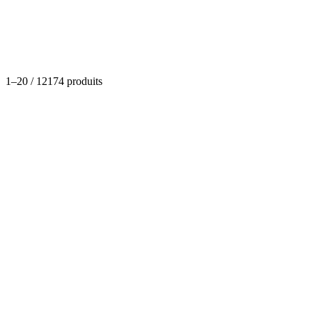
Catégories
1
–
20
/
12174
produits
Boissons et Alcools
THB Pilsener 33 cl ( 1 Cageot )
(
0
)
Dispo
À partir de
12,96 €
Boissons et Alcools