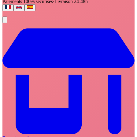
Paiements 100% sécurisés
·
Livraison 24-48h
|
|