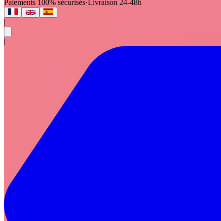
Paiements 100% sécurisés
·
Livraison 24-48h
|
|