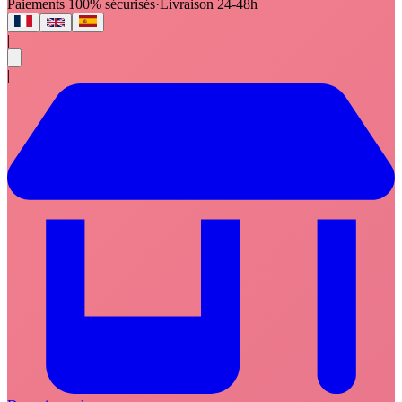
Paiements 100% sécurisés
·
Livraison 24-48h
|
|