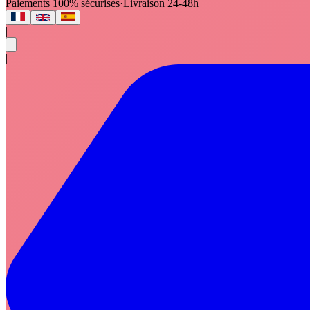
Paiements 100% sécurisés
·
Livraison 24-48h
|
|