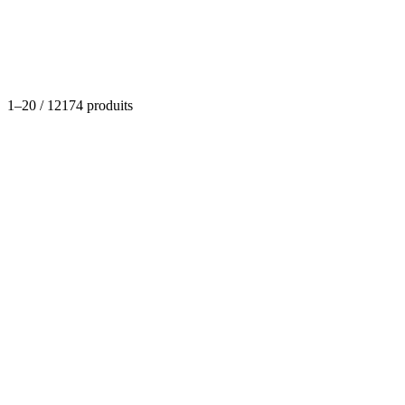
Catégories
1
–
20
/
12174
produits
Soins et beauté
Gloss effet mouillé magique (Lot de 5)
(
0
)
Dispo
À partir de
3,41 €
Déco et Ameublements