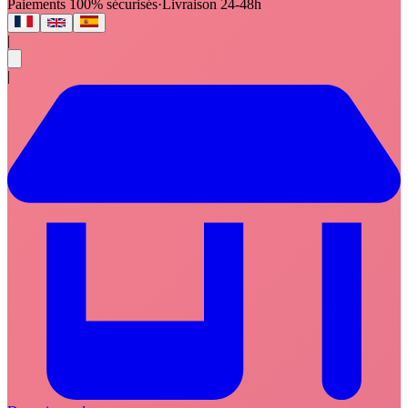
Paiements 100% sécurisés
·
Livraison 24-48h
|
|