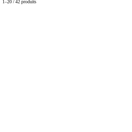
1
–
20
/
42
produits
Prestations et service
Transfert Aeroport-Hotel En ville (Nosy-Be)
(
0
)
Dispo
À partir de
11,97 €
Prestations et service
Transfert Aeroport-Hotel Ambatoloaka-
Dzamandzar
(
0
)