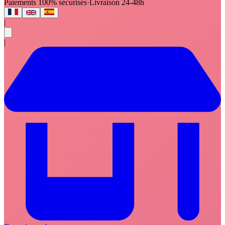
Paiements 100% sécurisés
·
Livraison 24-48h
|
|