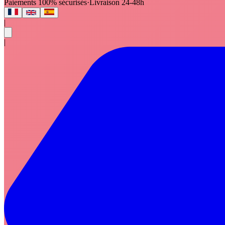
Paiements 100% sécurisés
·
Livraison 24-48h
|
|