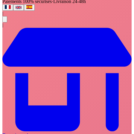
Paiements 100% sécurisés
·
Livraison 24-48h
|
|