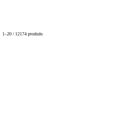
Catégories
1
–
20
/
12174
produits
Riz - pâtes - féculent
Voanemba (Kodry/Lojy)
(
0
)
Dispo
À partir de
5,09 €
- 25,26 €
Options disponibles