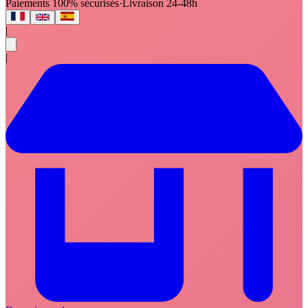
Paiements 100% sécurisés
·
Livraison 24-48h
|
|