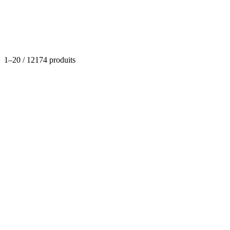
Catégories
1
–
20
/
12174
produits
Boucherie
Viande haché de bœuf
(
0
)
Dispo
À partir de
3,39 €
- 86,75 €
Options disponibles