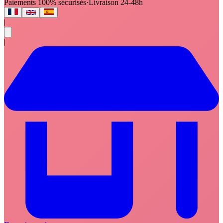
Paiements 100% sécurisés
·
Livraison 24-48h
|
|