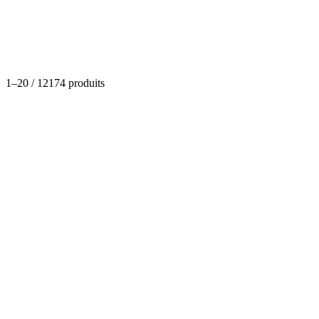
Catégories
1
–
20
/
12174
produits
Boucherie
Entrecôte de bœuf (halal)
(
0
)
Dispo
À partir de
8,24 €
- 40,27 €
Options disponibles