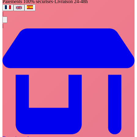
Paiements 100% sécurisés
·
Livraison 24-48h
|
|