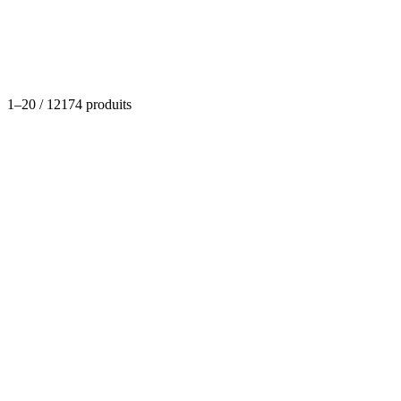
Catégories
1
–
20
/
12174
produits
Huiles - sauces - œufs
Œufs bio par pack
(
0
)
Dispo
À partir de
2,84 €
- 3,96 €
Options disponibles