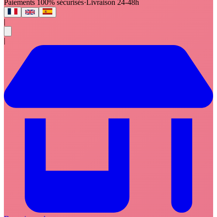
Paiements 100% sécurisés
·
Livraison 24-48h
|
|