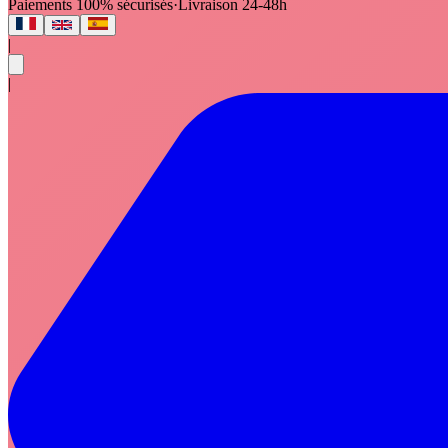
Paiements 100% sécurisés
·
Livraison 24-48h
|
|