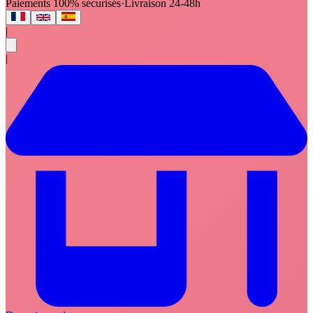
Paiements 100% sécurisés
·
Livraison 24-48h
|
|