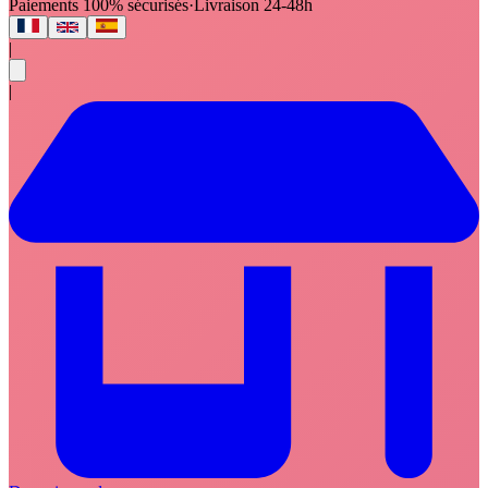
Paiements 100% sécurisés
·
Livraison 24-48h
|
|