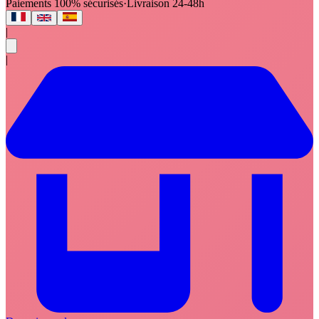
Paiements 100% sécurisés
·
Livraison 24-48h
|
|