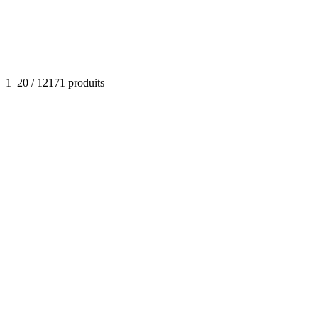
Catégories
1
–
20
/
12171
produits
Soins et beauté
Black Opium Yves Saint Laurent
(
0
)
Dispo
À partir de
3,41 €
Produits en conserves