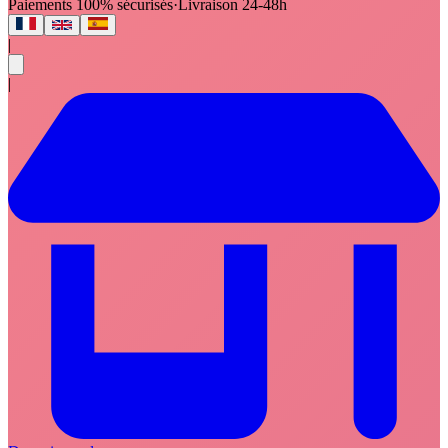
Paiements 100% sécurisés
·
Livraison 24-48h
|
|