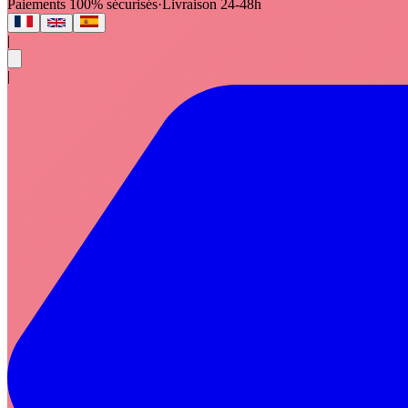
Paiements 100% sécurisés
·
Livraison 24-48h
|
|