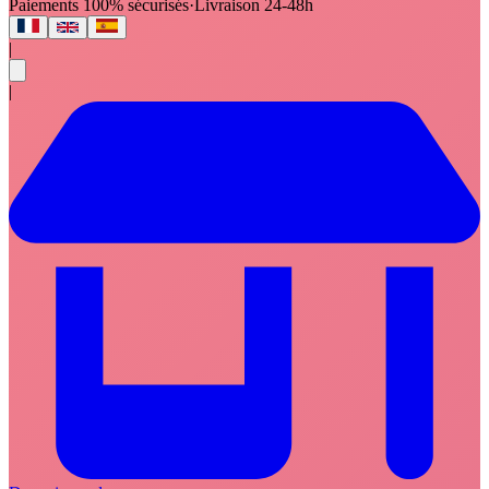
Paiements 100% sécurisés
·
Livraison 24-48h
|
|