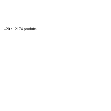
Catégories
1
–
20
/
12174
produits
Boissons et Alcools
Panaché Fresh
(
0
)
Dispo
À partir de
0,82 €
- 1,17 €
Options disponibles