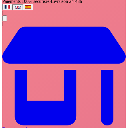
Paiements 100% sécurisés
·
Livraison 24-48h
|
|