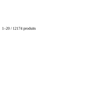
Catégories
1
–
20
/
12174
produits
Matériaux de construction
Peinture batilac
(
0
)
Dispo
À partir de
4,97 €
- 17,30 €
Options disponibles