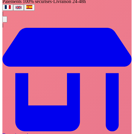
Paiements 100% sécurisés
·
Livraison 24-48h
|
|