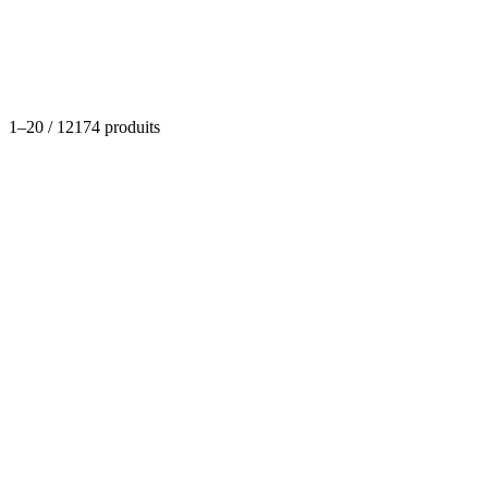
Catégories
1
–
20
/
12174
produits
Huiles - sauces - œufs
Sauce soja Packs de 4
(
0
)
Dispo
À partir de
6,77 €
Huiles - sauces - œufs