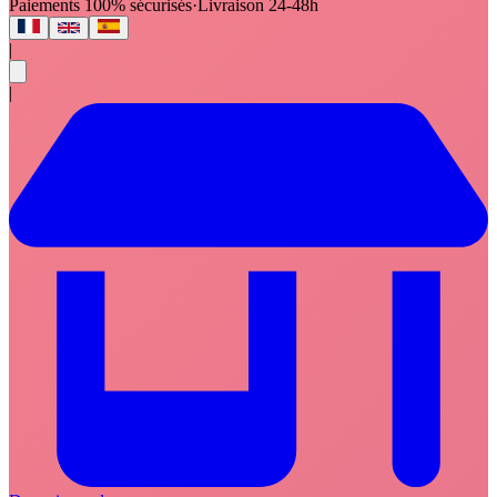
Paiements 100% sécurisés
·
Livraison 24-48h
|
|