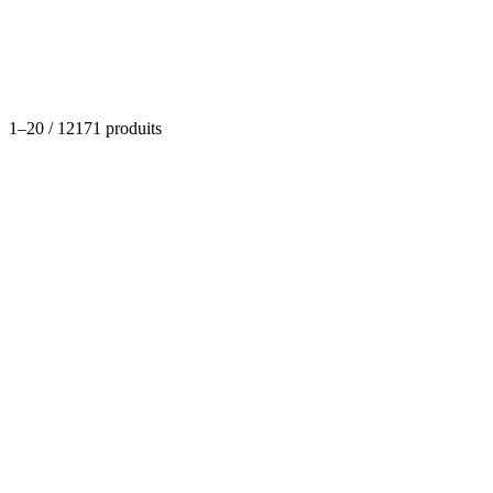
Catégories
1
–
20
/
12171
produits
Savon - Gel douche - shampoing
Gel Pour Les Cheveux Imaj
(
0
)
Dispo
À partir de
3,41 €
Informatique et téléphonie